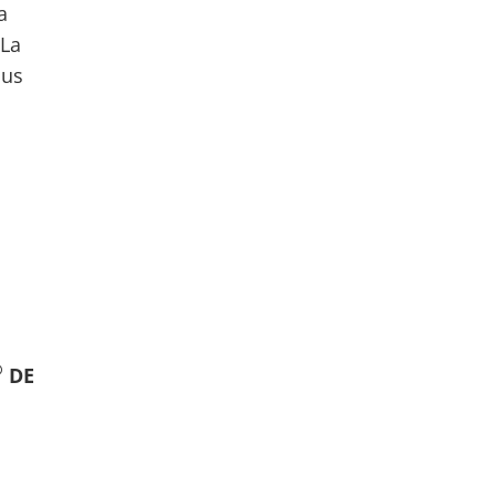
a
 La
Sus
®
DE