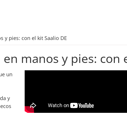
 y pies: con el kit Saalio DE
 en manos y pies: con e
ue un
da y
secos