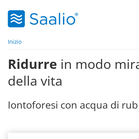
zum Hauptinhalt
Inizio
Ridurre
in modo mira
della vita
Iontoforesi con acqua di rubi