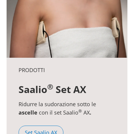
PRODOTTI
®
Saalio
Set AX
Ridurre la sudorazione sotto le
®
ascelle
con il set Saalio
AX
.
Set Saalio AX