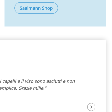
Saalmann Shop
capelli e il viso sono asciutti e non
“Ho rispos
emplice. Grazie mille.”
trattament
e la
fiduc
- Utente, 