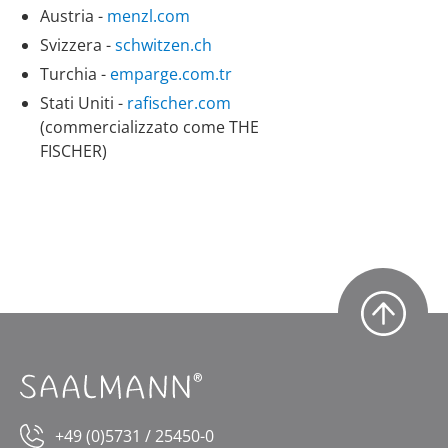
Austria -
menzl.com
Svizzera -
schwitzen.ch
Turchia -
emparge.com.tr
Stati Uniti -
rafischer.com
(commercializzato come THE
FISCHER)
+49 (0)5731 / 25450-0